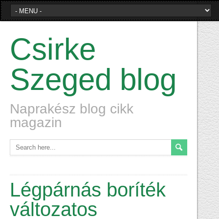
Csirke
Szeged blog
Naprakész blog cikk
magazin
Légpárnás boríték
változatos