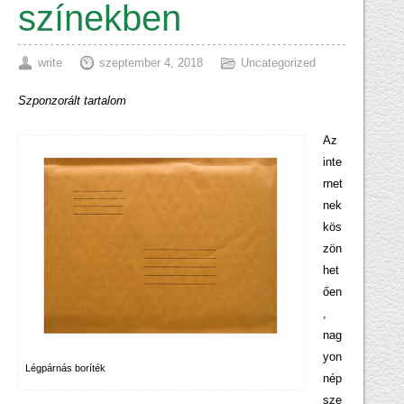
színekben
write
szeptember 4, 2018
Uncategorized
Szponzorált tartalom
Az
inte
rnet
nek
kös
zön
het
ően
,
nag
yon
Légpárnás boríték
nép
sze