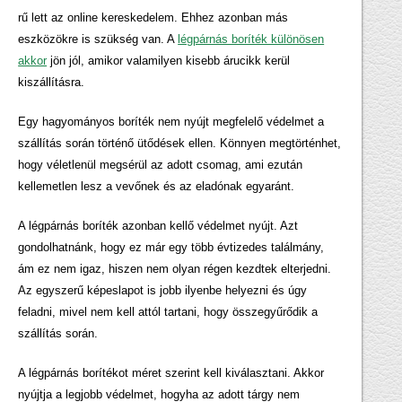
rű lett az online kereskedelem. Ehhez azonban más
eszközökre is szükség van. A
légpárnás boríték különösen
akkor
jön jól, amikor valamilyen kisebb árucikk kerül
kiszállításra.
Egy hagyományos boríték nem nyújt megfelelő védelmet a
szállítás során történő ütődések ellen. Könnyen megtörténhet,
hogy véletlenül megsérül az adott csomag, ami ezután
kellemetlen lesz a vevőnek és az eladónak egyaránt.
A légpárnás boríték azonban kellő védelmet nyújt. Azt
gondolhatnánk, hogy ez már egy több évtizedes találmány,
ám ez nem igaz, hiszen nem olyan régen kezdtek elterjedni.
Az egyszerű képeslapot is jobb ilyenbe helyezni és úgy
feladni, mivel nem kell attól tartani, hogy összegyűrődik a
szállítás során.
A légpárnás borítékot méret szerint kell kiválasztani. Akkor
nyújtja a legjobb védelmet, hogyha az adott tárgy nem